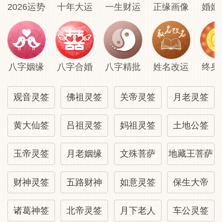
2026运势
十年大运
一生财运
正缘画像
婚姻
八字姻缘
八字合婚
八字精批
姓名改运
终身
观音灵签
佛祖灵签
关帝灵签
月老灵签
黄大仙签
吕祖灵签
妈祖灵签
土地公签
玉帝灵签
月老姻缘
文殊菩萨
地藏王菩萨
财神灵签
五路财神
如意灵签
保生大帝
诸葛神签
北帝灵签
月下老人
车公灵签