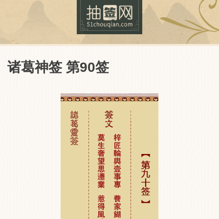
诸葛神签 第90签
抽签网