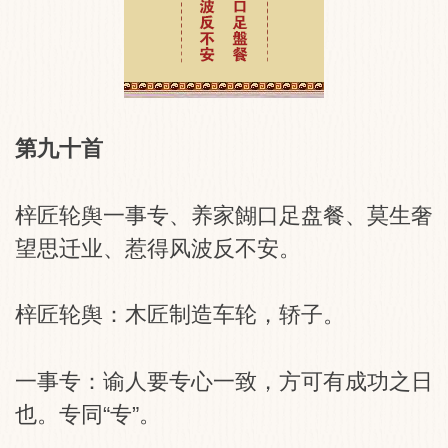
第九十首
梓匠轮舆一事专、养家餬口足盘餐、莫生奢
望思迁业、惹得风波反不安。
梓匠轮舆：木匠制造车轮，轿子。
一事专：谕人要专心一致，方可有成功之日
也。专同“专”。