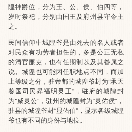
隍神爵位，分为王、公、侯、伯四等，
岁时祭祀，分别由国王及府州县守令主
之。
民间信仰中城隍爷是由死去的名人或者
对民众有功劳者担任的，多是公正无私
的清官廉吏，也有任期制以及其眷属之
说。城隍也可能因任职地点不同，而加
上等级之分，驻帝都的城隍爷封为“承天
鉴国司民昇福明灵王”，驻府的城隍封
为“威灵公”，驻州的城隍封为“灵佑侯”，
驻县的城隍爷封“显佑伯”，显示各级城隍
爷也有不同的身份与地位。