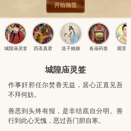
城隍庙灵签
四圣真君
送子娘娘
各庙药签
观音
城隍庙灵签
作事奸邪任尔焚香无益，居心正直见吾
不拜何妨。
善恶到头终有报，是非结底自分明。善
行到此心无愧，恶过吾门胆自寒。