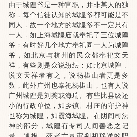
由于城隍爷是一种官职，并非某人的独
称，每个信徒认知的城隍爷都可能是不
同人，故一个地方的城隍爷不一定只有
一人，如上海城隍庙就奉祀了三位城隍
爷；有时好几个地方奉祀同一人为城隍
爷，如北京与杭州的民众都奉祀文天
祥，有些则是众说纷纭：如北京城隍，
说文天祥者有之，说杨椒山者更是多
数，此外广州也奉祀杨椒山，也有人说
广州城隍是刘䶮或海瑞。有些比县级还
小的行政单位，如乡镇、村庄的守护神
也称为城隍，如霞海城隍。在阴间司法
神的部分，城隍有专司人间善恶之记
录、通报、死者亡灵审判和移送的职