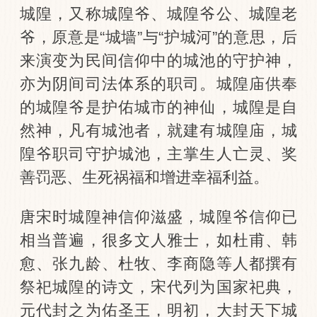
城隍，又称城隍爷、城隍爷公、城隍老
爷，原意是“城墙”与“护城河”的意思，后
来演变为民间信仰中的城池的守护神，
亦为阴间司法体系的职司。城隍庙供奉
的城隍爷是护佑城市的神仙，城隍是自
然神，凡有城池者，就建有城隍庙，城
隍爷职司守护城池，主掌生人亡灵、奖
善罚恶、生死祸福和增进幸福利益。
唐宋时城隍神信仰滋盛，城隍爷信仰已
相当普遍，很多文人雅士，如杜甫、韩
愈、张九龄、杜牧、李商隐等人都撰有
祭祀城隍的诗文，宋代列为国家祀典，
元代封之为佑圣王，明初，大封天下城