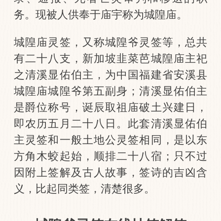
务。现被人供奉于庙宇称为城隍庙。
城隍庙灵签，又称城隍爷灵签等，总共
有二十八支，新加坡韭菜芭城隍庙主祀
之清溪显佑伯主，为中国福建省安溪县
城隍庙城隍爷第五副身；清溪显佑伯主
是爵位称号，诞辰取祖庙破土兴建日，
即农历五月二十八日。此套清溪显佑伯
主灵签和一般土地公灵签相同，是以东
方角木蛟起始，顺排二十八宿；只不过
因附上签解及古人故事，签诗的吉凶含
义，比起同类签，清楚很多。