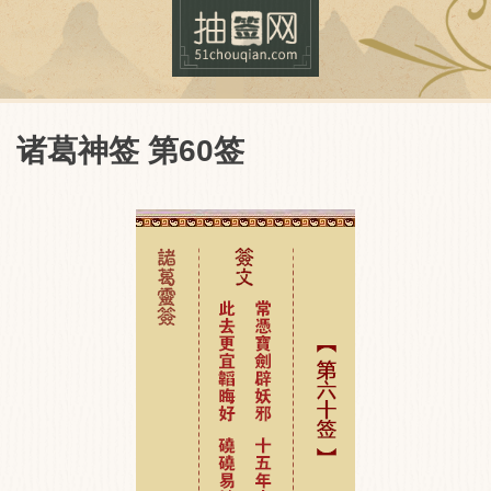
诸葛神签 第60签
抽签网