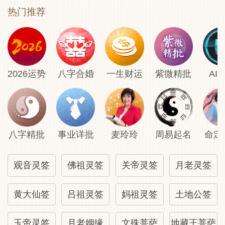
热门推荐
2026运势
八字合婚
一生财运
紫微精批
AI
八字精批
事业详批
麦玲玲
周易起名
命定
观音灵签
佛祖灵签
关帝灵签
月老灵签
黄大仙签
吕祖灵签
妈祖灵签
土地公签
玉帝灵签
月老姻缘
文殊菩萨
地藏王菩萨