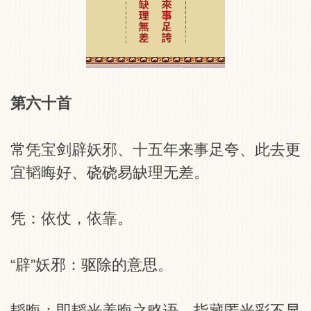
第六十首
常凭宝剑辟妖邪、十五年来事足夸、此去更
宜韬晦好、硗硗易缺理无差。
凭：依仗，依靠。
“辟”妖邪：驱除的意思。
韬晦：即韬光养晦之略语，指藏匿光彩不显