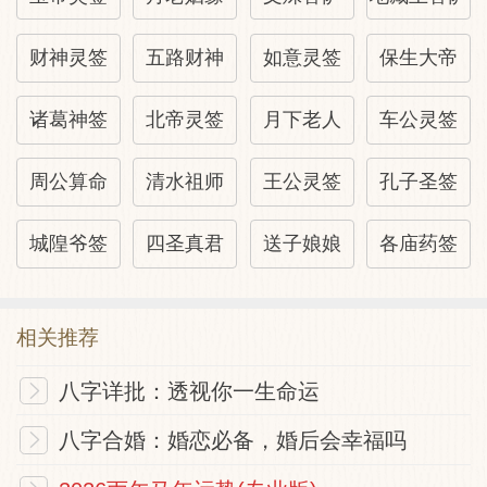
财神灵签
五路财神
如意灵签
保生大帝
诸葛神签
北帝灵签
月下老人
车公灵签
周公算命
清水祖师
王公灵签
孔子圣签
城隍爷签
四圣真君
送子娘娘
各庙药签
相关推荐
八字详批：透视你一生命运
八字合婚：婚恋必备，婚后会幸福吗