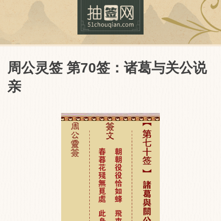
周公灵签 第70签：诸葛与关公说
亲
抽签网