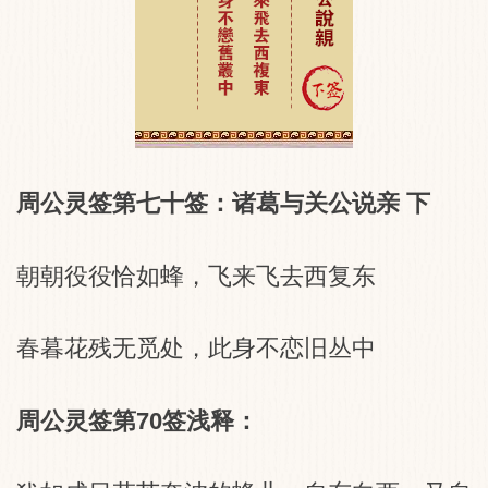
周公灵签第七十签：诸葛与关公说亲 下
朝朝役役恰如蜂，飞来飞去西复东
春暮花残无觅处，此身不恋旧丛中
周公灵签第70签浅释：