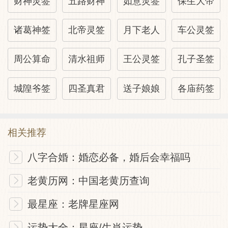
财神灵签
五路财神
如意灵签
保生大帝
诸葛神签
北帝灵签
月下老人
车公灵签
周公算命
清水祖师
王公灵签
孔子圣签
城隍爷签
四圣真君
送子娘娘
各庙药签
相关推荐
八字合婚：婚恋必备，婚后会幸福吗
老黄历网：中国老黄历查询
最星座：老牌星座网
运势大全：星座/生肖运势