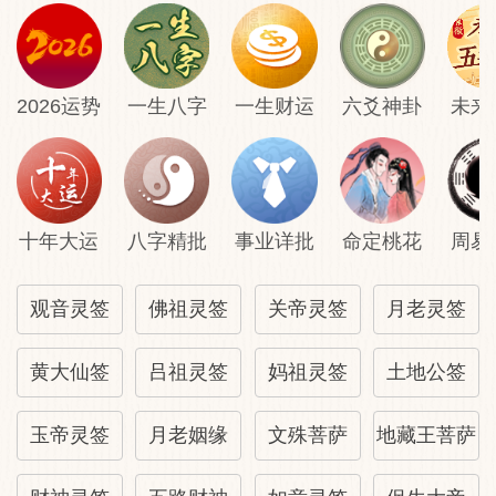
2026运势
一生八字
一生财运
六爻神卦
未来
十年大运
八字精批
事业详批
命定桃花
周易
观音灵签
佛祖灵签
关帝灵签
月老灵签
黄大仙签
吕祖灵签
妈祖灵签
土地公签
玉帝灵签
月老姻缘
文殊菩萨
地藏王菩萨