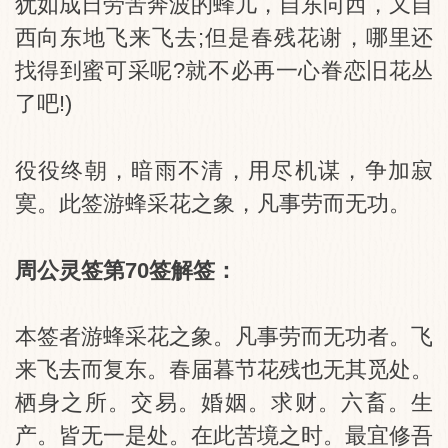
犹如成日劳苦奔波的蜂儿，自东向西，又自
西向东地飞来飞去;但是春残花谢，哪里还
找得到蜜可采呢?就不必再一心眷恋旧花丛
了吧!)
役役终朝，暗雨不清，用尽机谋，争加寂
寞。此签游蜂采花之象，凡事劳而无功。
周公灵签第70签解签：
本签者游蜂采花之象。凡事劳而无功者。飞
来飞去而复东。春届暮节花残也无其觅处。
栖身之所。交易。婚姻。求财。六畜。生
产。皆无一是处。在此苦境之时。最宜修吾