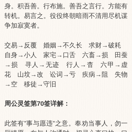
身。积吾善。行布施。善吾之言行。方能有
转机。易言之。役役终朝暗雨不清用尽机谋
争加寂寞者。
交易→反覆 婚姻→不久长 求财→破耗
自身→小人 家宅→口舌 六畜→损 田蚕
→损 寻人→无迹 行人→杳 六甲→虚
花 山坟→改 讼词→亏 疾病→阻 失物
→空 移徒→守旧
周公灵签第70签详解：
此签有”事与愿违”之意。奉劝当事人，勿一