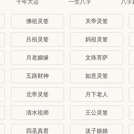
十年大运
一生八字
八字
佛祖灵签
关帝灵签
吕祖灵签
妈祖灵签
月老姻缘
文殊菩萨
五路财神
如意灵签
北帝灵签
月下老人
清水祖师
王公灵签
四圣真君
送子娘娘