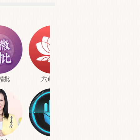
精批
六道轮回
姓名配对