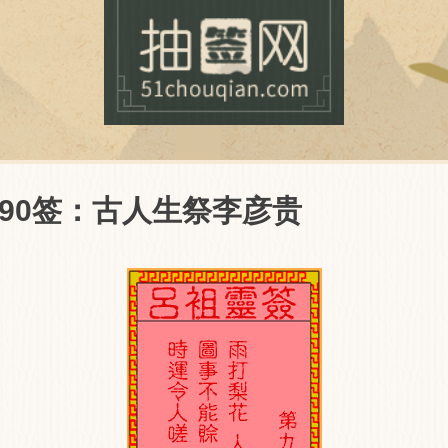
第90签：古人生祭李彦贵
抽签网