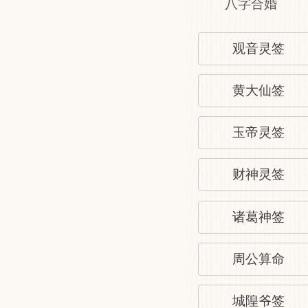
八字合婚
观音灵签
黄大仙签
玉帝灵签
财神灵签
诸葛神签
周公算命
城隍爷签