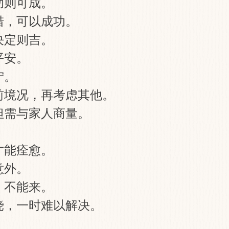
助则可成。
措，可以成功。
决定则吉。
平安。
宁。
前境况，再考虑其他。
但需与家人商量。
。
才能痊愈。
意外。
，不能来。
挠，一时难以解决。