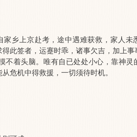
自家乡上京赴考，途中遇难获救，家人未
求得此签者，运蹇时乖，诸事欠吉，加上事
人摸不着头脑。唯有自已处处小心，靠神灵
能从危机中得救援，一切须待时机。