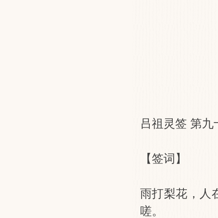
吕祖灵签 第九
【签词】
雨打梨花，人
嗟。