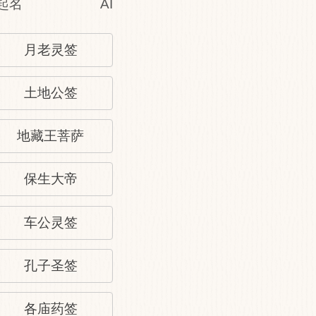
起名
AI手相
姓名改运
月老灵签
土地公签
地藏王菩萨
保生大帝
车公灵签
孔子圣签
各庙药签