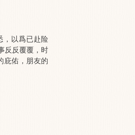
悉，以爲已赴险
事反反覆覆，时
的庇佑，朋友的