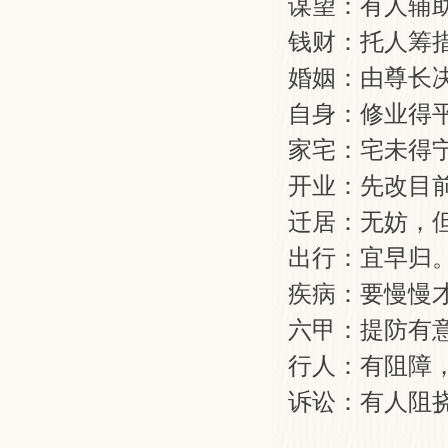
谋望：有人辅
钱财：托人筹
婚姻：由尊长
自身：修业得
家宅：宅未得
开业：先改目
迁居：无妨，
出行：宜早归
疾病：要慢慢
六甲：提防有
行人：有阻障
诉讼：有人阻