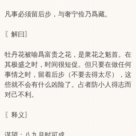
凡事必须留后步，与奢宁俭乃爲藏。
〖解曰〗
牡丹花被喻爲富贵之花，是衆花之魁首。在
其极盛之时，时间很短促。但只要在做任何
事情之时，留着后步（不要去得太尽），这
些就不会有什么凶险了。占者防小人得志而
对己不利。
〖释义〗
谋望：八九月时可成。