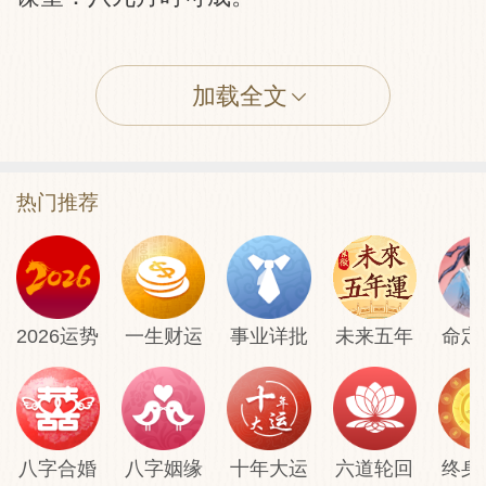
钱财：委託女性协助，财程顺遂。
加载全文
婚姻：利恋爱，得美妻，但易有一种虚幻，
不知所措，患得患失的心情。
自身：身体健康，却神不守舍，应该集中精
热门推荐
神，方可吉利。
家宅：平安，有置业的欲望，在秋季时求
得，大吉。
开业：吉，宜从事珠宝、美容、服装等修饰
2026运势
一生财运
事业详批
未来五年
命定
的业务。
迁居：远近都不适合。
出行：远方会有意外之喜。
疾病：易多情绪病，如讳疾忌医，病情会有
八字合婚
八字姻缘
十年大运
六道轮回
终身