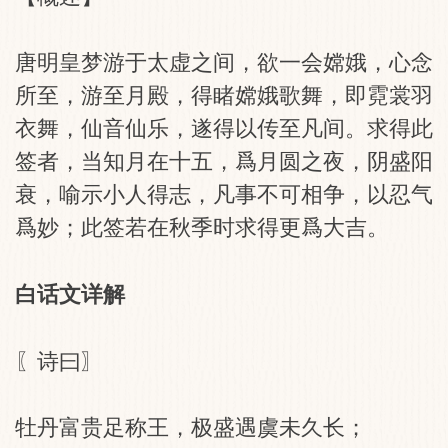
唐明皇梦游于太虚之间，欲一会嫦娥，心念
所至，游至月殿，得睹嫦娥歌舞，即霓裳羽
衣舞，仙音仙乐，遂得以传至凡间。求得此
签者，当知月在十五，爲月圆之夜，阴盛阳
衰，喻示小人得志，凡事不可相争，以忍气
爲妙；此签若在秋季时求得更爲大吉。
白话文详解
〖诗曰〗
牡丹富贵足称王，极盛遇虞未久长；