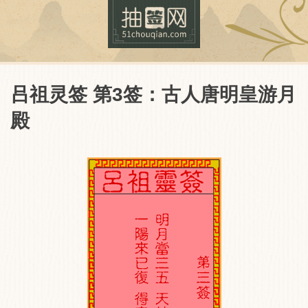
吕祖灵签 第3签：古人唐明皇游月
殿
抽签网