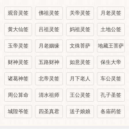
恶化。
六甲：顺産，生女孩。
观音灵签
佛祖灵签
关帝灵签
月老灵签
行人：未至。
黄大仙签
吕祖灵签
妈祖灵签
土地公签
诉讼：名正言顺地谈判，可得和解。
玉帝灵签
月老姻缘
文殊菩萨
地藏王菩萨
财神灵签
五路财神
如意灵签
保生大帝
诸葛神签
北帝灵签
月下老人
车公灵签
周公算命
清水祖师
王公灵签
孔子圣签
城隍爷签
四圣真君
送子娘娘
各庙药签