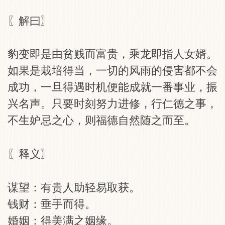
〖解曰〗
豹变即是由贫贱而富贵，乘龙即指人女婿。
如果是栽培得当，一切的风雨的侵害都不会
成功，一旦得遇时机便能成就一番事业，振
兴名声。只要时刻努力进修，行仁德之事，
不生妒忌之心，则福德自然随之而至。
〖释义〗
谋望：有贵人助轻易取获。
钱财：垂手而得。
婚姻：得美满之姻缘。