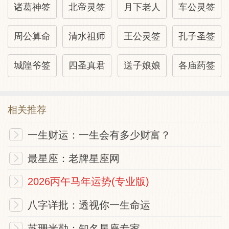
诸葛神签
北帝灵签
月下老人
车公灵签
周公算命
清水祖师
王公灵签
孔子圣签
城隍爷签
四圣真君
送子娘娘
各庙药签
相关推荐
一生财运：一生会有多少财富？
最星座：老牌星座网
2026丙午马年运势(专业版)
八字详批：透视你一生命运
苏珊米勒：知名星座专家