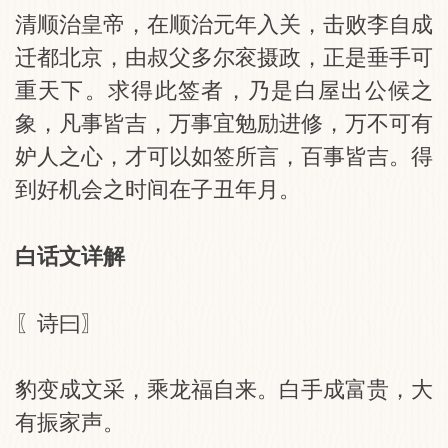
清顺治皇帝，在顺治元年入关，击败李自成
迁都北京，由叔父多尔衮摄政，正是垂手可
重天下。求得此签者，乃是白屋出公候之
象，凡事皆吉，万事宜勉励进修，万不可有
妒人之心，才可以如签所言，百事皆吉。得
到好机会之时间在子丑年月。
白话文详解
〖诗曰〗
豹变成文采，乘龙福自来。白手成富贵，大
有振家声。