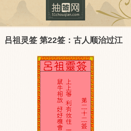
吕祖灵签 第22签：古人顺治过江
抽签网