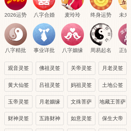
2026运势
八字合婚
麦玲玲
终身运势
未来
八字精批
事业详批
八字姻缘
周易起名
正缘
观音灵签
佛祖灵签
关帝灵签
月老灵签
黄大仙签
吕祖灵签
妈祖灵签
土地公签
玉帝灵签
月老姻缘
文殊菩萨
地藏王菩萨
财神灵签
五路财神
如意灵签
保生大帝