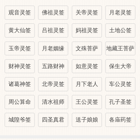
‌特色‌：供奉妈祖（天后），兼有送子娘娘信
观音灵签
佛祖灵签
关帝灵签
月老灵签
仰，农历三月廿三庙会热闹。
黄大仙签
吕祖灵签
妈祖灵签
土地公签
‌二、华东地区‌
玉帝灵签
月老姻缘
文殊菩萨
地藏王菩萨
‌普陀山百子堂（浙江）‌
财神灵签
五路财神
如意灵签
保生大帝
‌地址‌：舟山市普陀山景区
诸葛神签
北帝灵签
月下老人
车公灵签
‌特色‌：佛教圣地中的送子观音道场，以“求
周公算命
清水祖师
王公灵签
孔子圣签
子灵验”闻名。
城隍爷签
四圣真君
送子娘娘
各庙药签
‌苏州寒山寺（江苏）‌