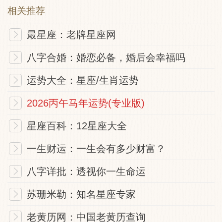
相关推荐
‌地址‌：苏州市姑苏区
最星座：老牌星座网
‌特色‌：虽为佛教寺庙，但观音殿常被信徒视
八字合婚：婚恋必备，婚后会幸福吗
为求子圣地。
运势大全：星座/生肖运势
‌泉州天后宫（福建）‌
2026丙午马年运势(专业版)
星座百科：12星座大全
‌地址‌：泉州市鲤城区
一生财运：一生会有多少财富？
‌特色‌：闽南地区送子娘娘信仰与妈祖文化结
八字详批：透视你一生命运
合。
苏珊米勒：知名星座专家
‌三、华南地区‌
老黄历网：中国老黄历查询