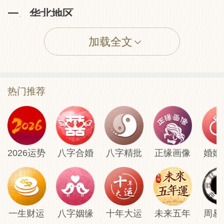
‌一、华北地区‌
加载全文
‌北京妙峰山娘娘庙（碧霞元君祠）‌
‌地址‌：门头沟区妙峰山镇
热门推荐
‌特色‌：主奉碧霞元君，明清时期香火鼎盛，
有“拴娃娃”习俗。
2026运势
八字合婚
八字精批
正缘画像
婚姻
‌天津天后宫‌
‌地址‌：南开区古文化街
一生财运
八字姻缘
十年大运
未来五年
周易