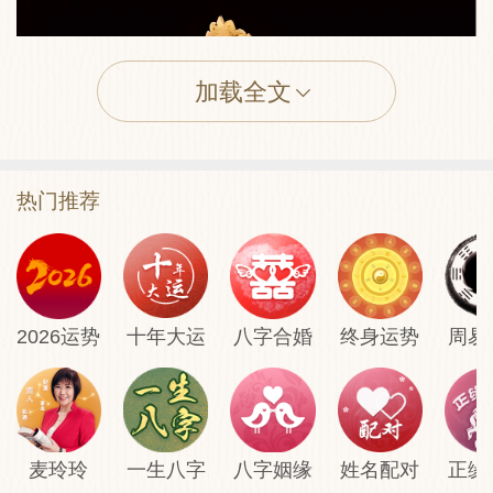
加载全文
热门推荐
2026运势
十年大运
八字合婚
终身运势
周易
麦玲玲
一生八字
八字姻缘
姓名配对
正缘