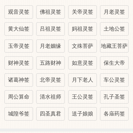
观音灵签
佛祖灵签
关帝灵签
月老灵签
黄大仙签
吕祖灵签
妈祖灵签
土地公签
玉帝灵签
月老姻缘
文殊菩萨
地藏王菩萨
财神灵签
五路财神
如意灵签
保生大帝
诸葛神签
北帝灵签
月下老人
车公灵签
周公算命
清水祖师
王公灵签
孔子圣签
城隍爷签
四圣真君
送子娘娘
各庙药签