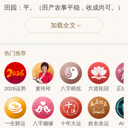
田园：平。（田产农事平稳，收成尚可。）
加载全文
讼：不可。（诉讼之事不可为，主动起诉易
招不利。）
热门推荐
厝宅：平。（家宅运势平稳，无重大吉凶变
化。）
行人：至。（远行之人将归来，或有音信到
2026运势
麦玲玲
八字精批
六道轮回
正缘
达。）
婚姻：平。（姻缘平顺，无大起伏。）
一生财运
八字姻缘
十年大运
姓名改运
AI