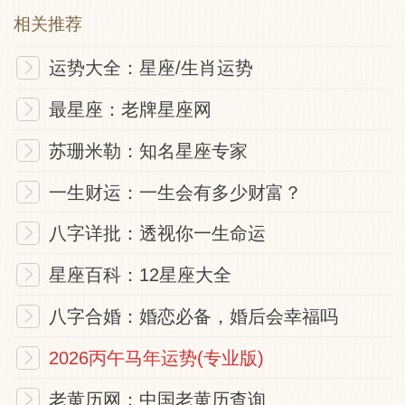
中平签
相关推荐
运势大全：星座/生肖运势
（稳守为宜，动则多阻）
最星座：老牌星座网
此签主“福禄在守，妄动招灾”。签文显示当
苏珊米勒：知名星座专家
前有一定福禄基础，前程有贵人过问，但隐
一生财运：一生会有多少财富？
伏着“官灾”风险。整体运势吉凶参半，关键
在于“谨守”。具体事项上，求财、家宅、婚
八字详批：透视你一生命运
姻等皆平顺，但切忌诉讼与远行。贵人运并
星座百科：12星座大全
不稳固，所求之事易中途生变。凡事宜作短
八字合婚：婚恋必备，婚后会幸福吗
线计划，见好即收；不可长期投入或扩张，
更不可鲁莽行事。唯有安分守己，谨慎防
2026丙午马年运势(专业版)
护，方能保全既得福禄，获得安宁。
老黄历网：中国老黄历查询