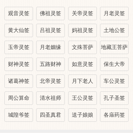
勿出外。（切忌远行或外出发展，易生风
险。）
观音灵签
佛祖灵签
关帝灵签
月老灵签
黄大仙签
吕祖灵签
妈祖灵签
土地公签
贵人反覆，事恐中阻。（贵人态度或帮助可
能反复不定，所求之事恐中途遇阻。）
玉帝灵签
月老姻缘
文殊菩萨
地藏王菩萨
暂时经营则好，久作则凶。（短期经营尚可
财神灵签
五路财神
如意灵签
保生大帝
获利，长久运作则易生弊端。）
诸葛神签
北帝灵签
月下老人
车公灵签
凡事谨慎不可妄为。（诸事皆需谨慎小心，
周公算命
清水祖师
王公灵签
孔子圣签
不可轻率妄动。）
城隍爷签
四圣真君
送子娘娘
各庙药签
本签吉凶